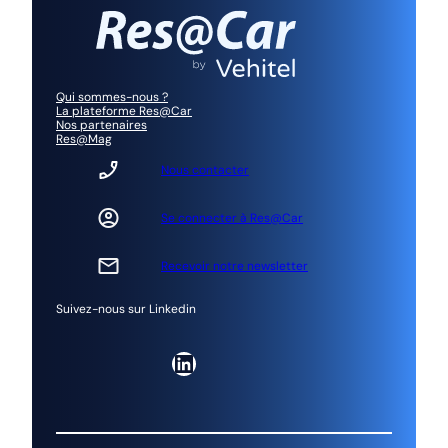
Qui sommes-nous ?
La plateforme Res@Car
Nos partenaires
Res@Mag
Nous contacter
Se connecter à Res@Car
Recevoir notre newsletter
Suivez-nous sur Linkedin
LinkedIn