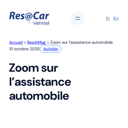
Aller
au
contenu
Fr
En
Accueil
>
Res@Mag
>
Zoom sur l’assistance automobile
31 octobre 2025
Activités
Zoom sur
l’assistance
automobile